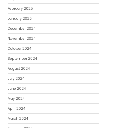
February 2025
January 2025
December 2024
November 2024
October 2024
September 2024
August 2024
July 2024
June 2024
May 2024
April 2024
March 2024