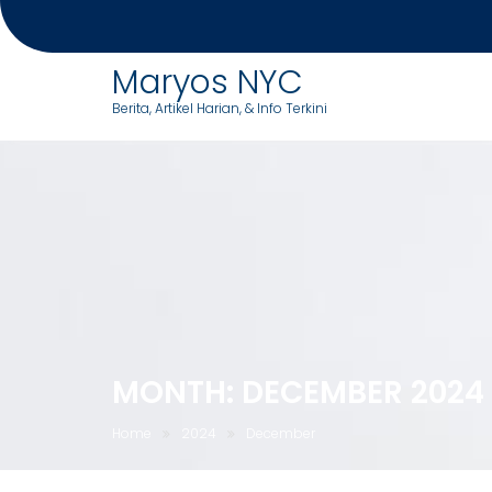
Maryos NYC
Berita, Artikel Harian, & Info Terkini
Skip
to
content
MONTH:
DECEMBER 2024
Home
2024
December