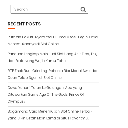
RECENT POSTS
Putaran Hoki Itu Nyata atau Cuma Mitos? Begini Cara
Menemukannya di Slot Online
Panduan Lengkap Main Judi Slot Uang Asli: Tips, Trik,
dan Fakta yang Wajib Kamu Tahu
RTP Enak Buat Grinding: Rahasia Biar Modal Awet dan
Cuan Tetap Ngalir di Slot Online
Dewa Yunani Turun ke Gulungan: Apa yang
Ditawarkan Game Age Of The Gods: Prince Of
Olympus?
Bagaimana Cara Menemukan Slot Online Terbaik
yang Bikin Betah Main Lama di Situs Favoritmu?