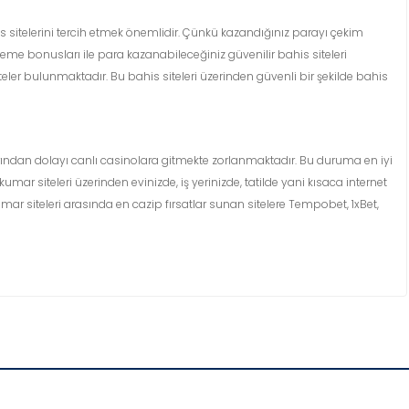
 sitelerini tercih etmek önemlidir. Çünkü kazandığınız parayı çekim
 bonusları ile para kazanabileceğiniz güvenilir bahis siteleri
ler bulunmaktadır. Bu bahis siteleri üzerinden güvenli bir şekilde bahis
dan dolayı canlı casinolara gitmekte zorlanmaktadır. Bu duruma en iyi
umar siteleri üzerinden evinizde, iş yerinizde, tatilde yani kısaca internet
mar siteleri arasında en cazip fırsatlar sunan sitelere Tempobet, 1xBet,
© All right reserved 2023