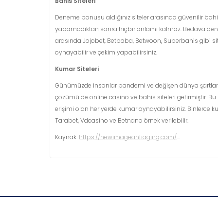
Bahis Siteleri
Deneme bonusu aldığınız siteler arasında güvenilir bahis
yapamadıktan sonra hiçbir anlamı kalmaz. Bedava deneme
arasında Jojobet, Betbaba, Betwoon, Superbahis gibi site
oynayabilir ve çekim yapabilirsiniz.
Kumar Siteleri
Günümüzde insanlar pandemi ve değişen dünya şartların
çözümü de online casino ve bahis siteleri getirmiştir. Bu k
erişimi olan her yerde kumar oynayabilirsiniz. Binlerce ku
Tarabet, Vdcasino ve Betnano örnek verilebilir.
Kaynak:
https://newimageantiaging.com/
…