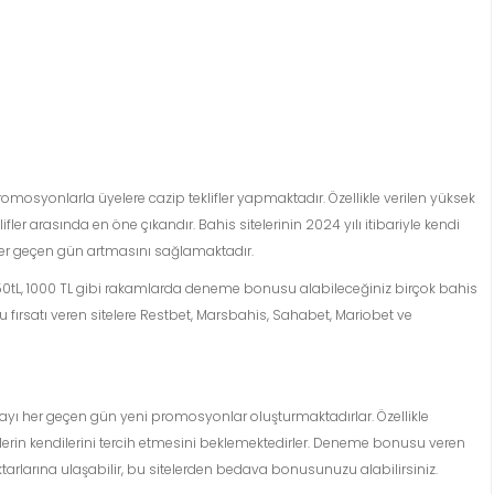
romosyonlarla üyelere cazip teklifler yapmaktadır. Özellikle verilen yüksek
er arasında en öne çıkandır. Bahis sitelerinin 2024 yılı itibariyle kendi
her geçen gün artmasını sağlamaktadır.
L, 750tL, 1000 TL gibi rakamlarda deneme bonusu alabileceğiniz birçok bahis
fırsatı veren sitelere Restbet, Marsbahis, Sahabet, Mariobet ve
olayı her geçen gün yeni promosyonlar oluşturmaktadırlar. Özellikle
lerin kendilerini tercih etmesini beklemektedirler. Deneme bonusu veren
tarlarına ulaşabilir, bu sitelerden bedava bonusunuzu alabilirsiniz.