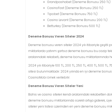
Grandpashabet (Deneme Bonusu 250 TL)
CasinoFast (Deneme Bonusu 250 TL)
Tipobet (Deneme Bonusu 750 TL)
Casino Levant (Deneme Bonusu 200 TL)
Betturkey (Deneme Bonusu 500 TL)
Deneme Bonusu Veren Siteler 2024
Deneme bonusu veren siteler 2024 yılı itibariyle çeşitli p
miktarlarda yatırım şartsız deneme bonusu bu cazip teklifl
aralarındaki rekabeti, deneme bonusu miktarlarınında 
2024 yılı itibariyle 100 TL, 200 TL, 250 TL, 400 TL, 500 T
sitesi bulunmaktadır. 2024 yılında en iyi deneme bonusu 
CasinoMobi örnek verilebilir.
Deneme Bonusu Veren Siteler Yeni
Bahis ve casino siteleri kendi aralarındaki rekabetten d
deneme bonusu miktarlarında sürekli artışa giderek, üye
siteler yeni listesi üzerinden en yeni deneme bonusu mik