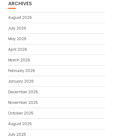
ARCHIVES
August 2026
July 2026
May 2026
April 2026
March 2026
February 2026
January 2026
December 2025
November 2025
October 2025
August 2025
July 2025