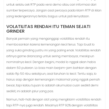
untuk selalu cek RTP pada versi demo atau cari informasi dari
sumber terpercaya. Jangan asal percaya pada klaim RTP di iklan
yang kedengerannya terlalu bagus untuk jadi kenyataan.
VOLATILITAS RENDAH ITU TEMAN SEJATI
GRINDER
Banyak pemain yang menganggap volatilitas rendah itu
membosankan karena kemenangan kecil terus. Tapi buat lo
yang suka grinding justru ini yang paling enak. Volatilitas rendah
artinya game dirancang untuk sering membayar, meskipun
nominalnya kecil. Dengan begini, modal lo nggak akan habis
dalam 50 putaran. Lo bisa main berjam-jam bahkan dengan
saldo Rp 50 ribu sekalipun, asal taruhan lo kecil. Tentu saja, lo
harus siap dengan kemenangan maksimal yang nggak pernah
besar, tapi kalau tujuan lo adalah akumulasi cuan sedikit demi
sedikit, ini adalah jalur yang pas.
Namun, hati-hati dengan slot yang mengklaim volatilitas rendah
tapi RTP-nya juga rendah. Misalnya RTP 92% dengan volatilitas