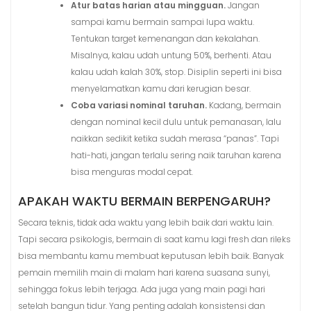
Atur batas harian atau mingguan.
Jangan
sampai kamu bermain sampai lupa waktu.
Tentukan target kemenangan dan kekalahan.
Misalnya, kalau udah untung 50%, berhenti. Atau
kalau udah kalah 30%, stop. Disiplin seperti ini bisa
menyelamatkan kamu dari kerugian besar.
Coba variasi nominal taruhan.
Kadang, bermain
dengan nominal kecil dulu untuk pemanasan, lalu
naikkan sedikit ketika sudah merasa “panas”. Tapi
hati-hati, jangan terlalu sering naik taruhan karena
bisa menguras modal cepat.
APAKAH WAKTU BERMAIN BERPENGARUH?
Secara teknis, tidak ada waktu yang lebih baik dari waktu lain.
Tapi secara psikologis, bermain di saat kamu lagi fresh dan rileks
bisa membantu kamu membuat keputusan lebih baik. Banyak
pemain memilih main di malam hari karena suasana sunyi,
sehingga fokus lebih terjaga. Ada juga yang main pagi hari
setelah bangun tidur. Yang penting adalah konsistensi dan