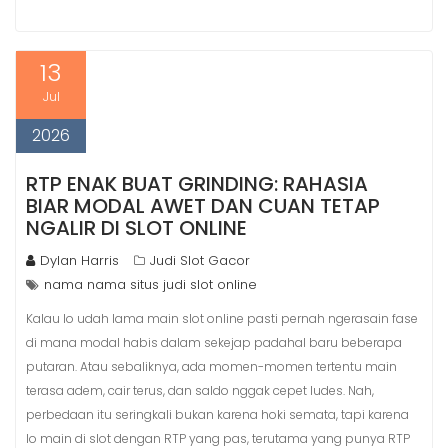
13
Jul
2026
RTP ENAK BUAT GRINDING: RAHASIA
BIAR MODAL AWET DAN CUAN TETAP
NGALIR DI SLOT ONLINE
Dylan Harris
Judi Slot Gacor
nama nama situs judi slot online
Kalau lo udah lama main slot online pasti pernah ngerasain fase
di mana modal habis dalam sekejap padahal baru beberapa
putaran. Atau sebaliknya, ada momen-momen tertentu main
terasa adem, cair terus, dan saldo nggak cepet ludes. Nah,
perbedaan itu seringkali bukan karena hoki semata, tapi karena
lo main di slot dengan RTP yang pas, terutama yang punya RTP