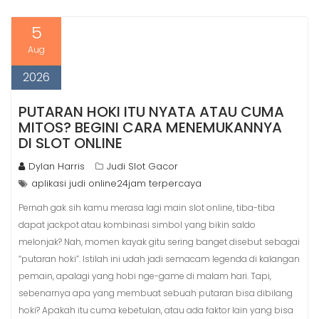
5
Aug
2026
PUTARAN HOKI ITU NYATA ATAU CUMA
MITOS? BEGINI CARA MENEMUKANNYA
DI SLOT ONLINE
Dylan Harris
Judi Slot Gacor
aplikasi judi online24jam terpercaya
Pernah gak sih kamu merasa lagi main slot online, tiba-tiba
dapat jackpot atau kombinasi simbol yang bikin saldo
melonjak? Nah, momen kayak gitu sering banget disebut sebagai
“putaran hoki”. Istilah ini udah jadi semacam legenda di kalangan
pemain, apalagi yang hobi nge-game di malam hari. Tapi,
sebenarnya apa yang membuat sebuah putaran bisa dibilang
hoki? Apakah itu cuma kebetulan, atau ada faktor lain yang bisa