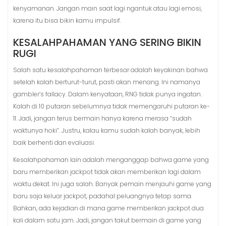
kenyamanan. Jangan main saat lagi ngantuk atau lagi emosi,
karena itu bisa bikin kamu impulsif.
KESALAHPAHAMAN YANG SERING BIKIN
RUGI
Salah satu kesalahpahaman terbesar adalah keyakinan bahwa
setelah kalah berturut-turut, pasti akan menang. Ini namanya
gambler’s fallacy. Dalam kenyataan, RNG tidak punya ingatan.
Kalah di 10 putaran sebelumnya tidak memengaruhi putaran ke-
11. Jadi, jangan terus bermain hanya karena merasa “sudah
waktunya hoki”. Justru, kalau kamu sudah kalah banyak, lebih
baik berhenti dan evaluasi.
Kesalahpahaman lain adalah menganggap bahwa game yang
baru memberikan jackpot tidak akan memberikan lagi dalam
waktu dekat. Ini juga salah. Banyak pemain menjauhi game yang
baru saja keluar jackpot, padahal peluangnya tetap sama.
Bahkan, ada kejadian di mana game memberikan jackpot dua
kali dalam satu jam. Jadi, jangan takut bermain di game yang