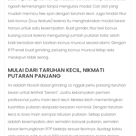
ngasih kemenangan tanpa menguras modal. Cari slot yang
mudah memicu free spin dengan taruhan kecil. Juga hindari fitur
beli bonus (buy feature) karena itu menghabiskan modal besar
hanya untuk satu kesempatan. Buat grinder, fitur beli bonus
kurang cocok karena mengurangi jumlah putaran total. Lebih
baik bersabar dan biarkan bonus muncul secara alami. Dengan
RTP enak buat grinding, peluang bonus muncul tetap ada
meskipun tidak sering.
MULAI DARI TARUHAN KECIL, NIKMATI
PUTARAN PANJANG
Ini adalah filosofi dasar grinding. Lo nggak perlu pasang taruhan
besar untuk terlihat “berani”. Justru kebanyakan pemain
profesional justru main kecil-kecil. Mereka lebih mementingkan
kuantitas putaran daripada besaran nominal. Dengan taruhan
kecil, lo bisa main sampai ratusan putaran. Setiap putaran
adalah kesempatan, dan semakin banyak putaran, semakin
besar kemungkinan RTP bekerja sesuai teorinya. Apalagi kalau