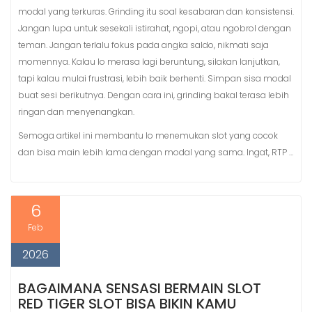
modal yang terkuras. Grinding itu soal kesabaran dan konsistensi.
Jangan lupa untuk sesekali istirahat, ngopi, atau ngobrol dengan
teman. Jangan terlalu fokus pada angka saldo, nikmati saja
momennya. Kalau lo merasa lagi beruntung, silakan lanjutkan,
tapi kalau mulai frustrasi, lebih baik berhenti. Simpan sisa modal
buat sesi berikutnya. Dengan cara ini, grinding bakal terasa lebih
ringan dan menyenangkan.
Semoga artikel ini membantu lo menemukan slot yang cocok
dan bisa main lebih lama dengan modal yang sama. Ingat, RTP …
6
Feb
2026
BAGAIMANA SENSASI BERMAIN SLOT
RED TIGER SLOT BISA BIKIN KAMU