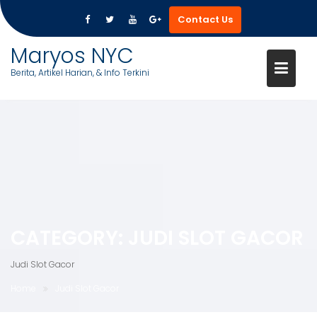
Contact Us
Maryos NYC
Berita, Artikel Harian, & Info Terkini
Skip
to
content
CATEGORY:
JUDI SLOT GACOR
Judi Slot Gacor
Home
Judi Slot Gacor