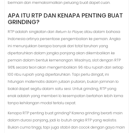
bermain dan memaksimalkan peluang buat dapet cuan.
APA ITU RTP DAN KENAPA PENTING BUAT
GRINDING?
RTP adalah singkatan dari
Return to Player
, atau dalam bahasa
Indonesia artinya persentase pengembalian ke pemain. Angka
ini menunjukkan berapa banyak dari total taruhan yang
dipertaruhkan dalam jangka panjang akan dikembalikan ke
pemain dalam bentuk kemenangan. Misalnya, slot dengan RTP
96% secara teori akan mengembalikan 96 ribu rupiah dari setiap
100 ribu rupiah yang dipertaruhkan. Tapi perlu diingat, ini
hitungan matematis dalam jutaan putaran, bukan jaminan lo
bakal dapet segitu dalam satu sesi. Untuk grinding, RTP yang
enak adalah yang memberi lo kesempatan bertahan lebih lama
tanpa kehilangan modal terlalu cepat.
Kenapa RTP penting buat grinding? Karena grinding berarti main
dalam durasi panjang, jadi lo butuh angka RTP yang realistis.
Bukan cuma tinggi, tapi juga stabil dan cocok dengan gaya main