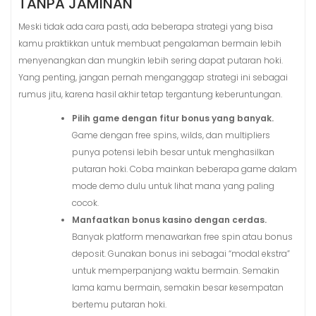
TANPA JAMINAN
Meski tidak ada cara pasti, ada beberapa strategi yang bisa
kamu praktikkan untuk membuat pengalaman bermain lebih
menyenangkan dan mungkin lebih sering dapat putaran hoki.
Yang penting, jangan pernah menganggap strategi ini sebagai
rumus jitu, karena hasil akhir tetap tergantung keberuntungan.
Pilih game dengan fitur bonus yang banyak.
Game dengan free spins, wilds, dan multipliers
punya potensi lebih besar untuk menghasilkan
putaran hoki. Coba mainkan beberapa game dalam
mode demo dulu untuk lihat mana yang paling
cocok.
Manfaatkan bonus kasino dengan cerdas.
Banyak platform menawarkan free spin atau bonus
deposit. Gunakan bonus ini sebagai “modal ekstra”
untuk memperpanjang waktu bermain. Semakin
lama kamu bermain, semakin besar kesempatan
bertemu putaran hoki.