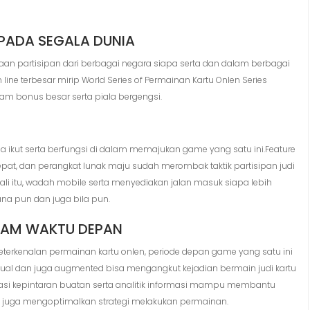
 PADA SEGALA DUNIA
taan partisipan dari berbagai negara siapa serta dan dalam berbagai
line terbesar mirip World Series of Permainan Kartu Onlen Series
am bonus besar serta piala bergengsi.
ga ikut serta berfungsi di dalam memajukan game yang satu ini.Feature
pat, dan perangkat lunak maju sudah merombak taktik partisipan judi
ali itu, wadah mobile serta menyediakan jalan masuk siapa lebih
a pun dan juga bila pun.
LAM WAKTU DEPAN
terkenalan permainan kartu onlen, periode depan game yang satu ini
irtual dan juga augmented bisa mengangkut kejadian bermain judi kartu
ntegrasi kepintaran buatan serta analitik informasi mampu membantu
n juga mengoptimalkan strategi melakukan permainan.