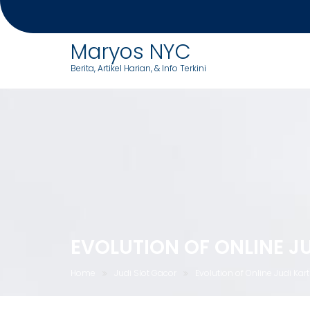
Maryos NYC
Berita, Artikel Harian, & Info Terkini
Skip
to
content
EVOLUTION OF ONLINE JU
Home
Judi Slot Gacor
Evolution of Online Judi Kart