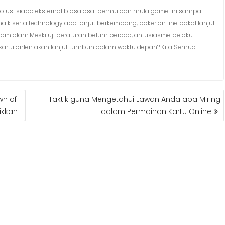
olusi siapa eksternal biasa asal permulaan mula game ini sampai
aik serta technology apa lanjut berkembang, poker on line bakal lanjut
lam alam.Meski uji peraturan belum berada, antusiasme pelaku
 kartu onlen akan lanjut tumbuh dalam waktu depan? Kita Semua
wn of
Taktik guna Mengetahui Lawan Anda apa Miring
ikkan
dalam Permainan Kartu Online