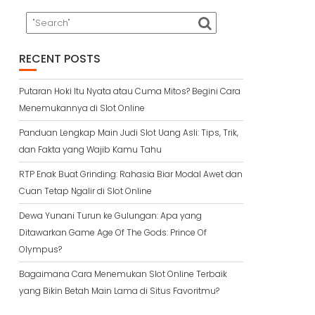
RECENT POSTS
Putaran Hoki Itu Nyata atau Cuma Mitos? Begini Cara
Menemukannya di Slot Online
Panduan Lengkap Main Judi Slot Uang Asli: Tips, Trik,
dan Fakta yang Wajib Kamu Tahu
RTP Enak Buat Grinding: Rahasia Biar Modal Awet dan
Cuan Tetap Ngalir di Slot Online
Dewa Yunani Turun ke Gulungan: Apa yang
Ditawarkan Game Age Of The Gods: Prince Of
Olympus?
Bagaimana Cara Menemukan Slot Online Terbaik
yang Bikin Betah Main Lama di Situs Favoritmu?