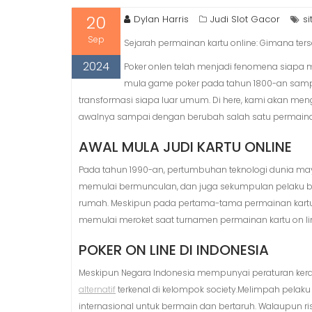
20
Dylan Harris
Judi Slot Gacor
si
Sep
Sejarah permainan kartu online: Gimana te
2024
Poker onlen telah menjadi fenomena siapa 
mula game poker pada tahun 1800-an sampai 
transformasi siapa luar umum. Di here, kami akan men
awalnya sampai dengan berubah salah satu permainan 
AWAL MULA JUDI KARTU ONLINE
Pada tahun 1990-an, pertumbuhan teknologi dunia maya
memulai bermunculan, dan juga sekumpulan pelaku b
rumah. Meskipun pada pertama-tama permainan kartu o
memulai meroket saat turnamen permainan kartu on lin
POKER ON LINE DI INDONESIA
Meskipun Negara Indonesia mempunyai peraturan keras 
alternatif
terkenal di kelompok society.Melimpah pelaku 
internasional untuk bermain dan bertaruh. Walaupun ri