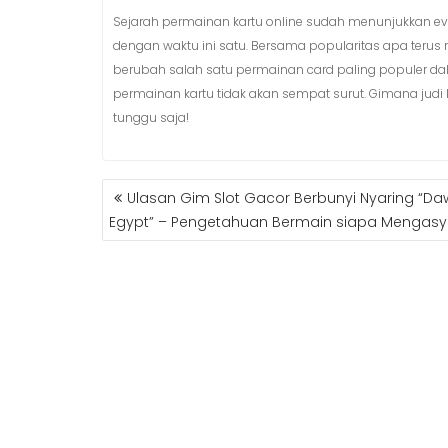
Sejarah permainan kartu online sudah menunjukkan ev
dengan waktu ini satu. Bersama popularitas apa terus n
berubah salah satu permainan card paling populer da
permainan kartu tidak akan sempat surut. Gimana judi
tunggu saja!
POST
Ulasan Gim Slot Gacor Berbunyi Nyaring “Da
NAVIGATION
Egypt” – Pengetahuan Bermain siapa Mengasy