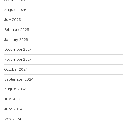
August 2025
July 2025
February 2025
January 2025
December 2024
November 2024
October 2024
September 2024
August 2024
July 2024
June 2024
May 2024