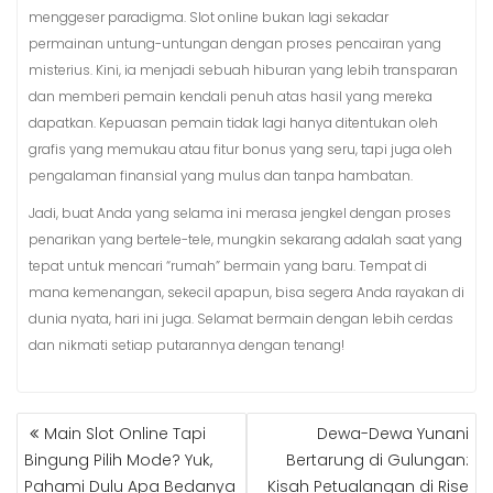
menggeser paradigma. Slot online bukan lagi sekadar
permainan untung-untungan dengan proses pencairan yang
misterius. Kini, ia menjadi sebuah hiburan yang lebih transparan
dan memberi pemain kendali penuh atas hasil yang mereka
dapatkan. Kepuasan pemain tidak lagi hanya ditentukan oleh
grafis yang memukau atau fitur bonus yang seru, tapi juga oleh
pengalaman finansial yang mulus dan tanpa hambatan.
Jadi, buat Anda yang selama ini merasa jengkel dengan proses
penarikan yang bertele-tele, mungkin sekarang adalah saat yang
tepat untuk mencari “rumah” bermain yang baru. Tempat di
mana kemenangan, sekecil apapun, bisa segera Anda rayakan di
dunia nyata, hari ini juga. Selamat bermain dengan lebih cerdas
dan nikmati setiap putarannya dengan tenang!
POST
Main Slot Online Tapi
Dewa-Dewa Yunani
NAVIGATION
Bingung Pilih Mode? Yuk,
Bertarung di Gulungan:
Pahami Dulu Apa Bedanya
Kisah Petualangan di Rise