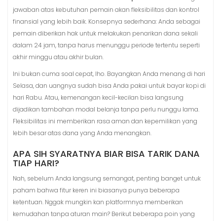
jawaban atas kebutuhan pemain akan fleksibilitas dan kontrol
finansial yang lebih baik. Konsepnya sederhana: Anda sebagai
pemain diberikan hak untuk melakukan penarikan dana sekali
dalam 24 jam, tanpa harus menunggu periode tertentu seperti
akhir minggu atau akhir bulan.
Ini bukan cuma soal cepat, lho. Bayangkan Anda menang di hari
Selasa, dan uangnya sudah bisa Anda pakai untuk bayar kopi di
hari Rabu. Atau, kemenangan kecil-kecilan bisa langsung
dijadikan tambahan modal belanja tanpa perlu nunggu lama.
Fleksibilitas ini memberikan rasa aman dan kepemilikan yang
lebih besar atas dana yang Anda menangkan.
APA SIH SYARATNYA BIAR BISA TARIK DANA
TIAP HARI?
Nah, sebelum Anda langsung semangat, penting banget untuk
paham bahwa fitur keren ini biasanya punya beberapa
ketentuan. Nggak mungkin kan platformnya memberikan
kemudahan tanpa aturan main? Berikut beberapa poin yang