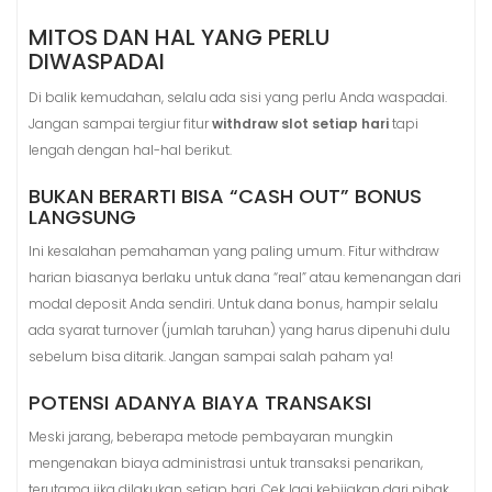
MITOS DAN HAL YANG PERLU
DIWASPADAI
Di balik kemudahan, selalu ada sisi yang perlu Anda waspadai.
Jangan sampai tergiur fitur
withdraw slot setiap hari
tapi
lengah dengan hal-hal berikut.
BUKAN BERARTI BISA “CASH OUT” BONUS
LANGSUNG
Ini kesalahan pemahaman yang paling umum. Fitur withdraw
harian biasanya berlaku untuk dana “real” atau kemenangan dari
modal deposit Anda sendiri. Untuk dana bonus, hampir selalu
ada syarat turnover (jumlah taruhan) yang harus dipenuhi dulu
sebelum bisa ditarik. Jangan sampai salah paham ya!
POTENSI ADANYA BIAYA TRANSAKSI
Meski jarang, beberapa metode pembayaran mungkin
mengenakan biaya administrasi untuk transaksi penarikan,
terutama jika dilakukan setiap hari. Cek lagi kebijakan dari pihak