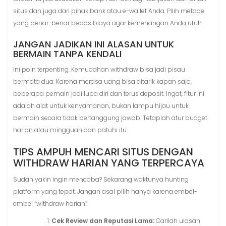
situs dan juga dari pihak bank atau e-wallet Anda. Pilih metode
yang benar-benar bebas biaya agar kemenangan Anda utuh.
JANGAN JADIKAN INI ALASAN UNTUK
BERMAIN TANPA KENDALI
Ini poin terpenting. Kemudahan withdraw bisa jadi pisau
bermata dua. Karena merasa uang bisa ditarik kapan saja,
beberapa pemain jadi lupa diri dan terus deposit. Ingat, fitur ini
adalah alat untuk kenyamanan, bukan lampu hijau untuk
bermain secara tidak bertanggung jawab. Tetaplah atur budget
harian atau mingguan dan patuhi itu.
TIPS AMPUH MENCARI SITUS DENGAN
WITHDRAW HARIAN YANG TERPERCAYA
Sudah yakin ingin mencoba? Sekarang waktunya hunting
platform yang tepat. Jangan asal pilih hanya karena embel-
embel “withdraw harian”.
Cek Review dan Reputasi Lama:
Carilah ulasan