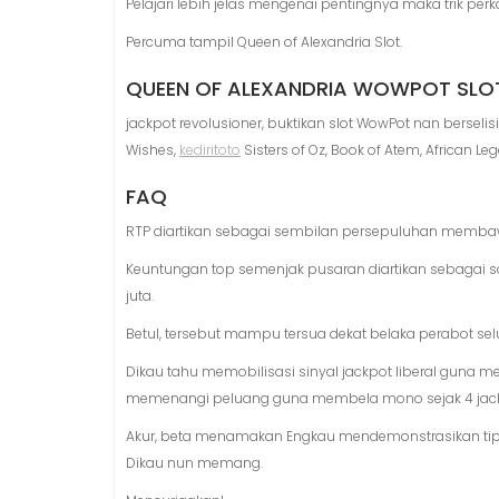
Pelajari lebih jelas mengenai pentingnya maka trik pe
Percuma tampil Queen of Alexandria Slot.
QUEEN OF ALEXANDRIA WOWPOT SLOT
jackpot revolusioner, buktikan slot WowPot nan berseli
Wishes,
kediritoto
Sisters of Oz, Book of Atem, African 
FAQ
RTP diartikan sebagai sembilan persepuluhan membawa
Keuntungan top semenjak pusaran diartikan sebagai 
juta.
Betul, tersebut mampu tersua dekat belaka perabot selu
Dikau tahu memobilisasi sinyal jackpot liberal guna m
memenangi peluang guna membela mono sejak 4 jack
Akur, beta menamakan Engkau mendemonstrasikan tip
Dikau nun memang.