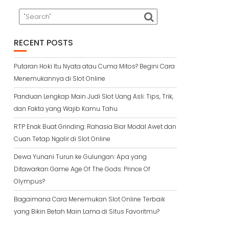
RECENT POSTS
Putaran Hoki Itu Nyata atau Cuma Mitos? Begini Cara
Menemukannya di Slot Online
Panduan Lengkap Main Judi Slot Uang Asli: Tips, Trik,
dan Fakta yang Wajib Kamu Tahu
RTP Enak Buat Grinding: Rahasia Biar Modal Awet dan
Cuan Tetap Ngalir di Slot Online
Dewa Yunani Turun ke Gulungan: Apa yang
Ditawarkan Game Age Of The Gods: Prince Of
Olympus?
Bagaimana Cara Menemukan Slot Online Terbaik
yang Bikin Betah Main Lama di Situs Favoritmu?