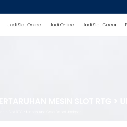
Judi Slot Online
Judi Online
Judi Slot Gacor
PERTARUHAN MESIN SLOT RTG > 
Mesin Slot RTG > Ulasan And Cara Dapat Jackpot