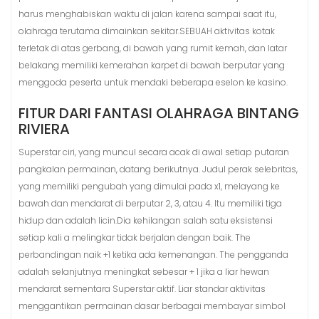
harus menghabiskan waktu di jalan karena sampai saat itu,
olahraga terutama dimainkan sekitar.SEBUAH aktivitas kotak
terletak di atas gerbang, di bawah yang rumit kemah, dan latar
belakang memiliki kemerahan karpet di bawah berputar yang
menggoda peserta untuk mendaki beberapa eselon ke kasino.
FITUR DARI FANTASI OLAHRAGA BINTANG
RIVIERA
Superstar ciri, yang muncul secara acak di awal setiap putaran
pangkalan permainan, datang berikutnya. Judul perak selebritas,
yang memiliki pengubah yang dimulai pada x1, melayang ke
bawah dan mendarat di berputar 2, 3, atau 4. Itu memiliki tiga
hidup dan adalah licin.Dia kehilangan salah satu eksistensi
setiap kali a melingkar tidak berjalan dengan baik. The
perbandingan naik +1 ketika ada kemenangan. The pengganda
adalah selanjutnya meningkat sebesar + 1 jika a liar hewan
mendarat sementara Superstar aktif. Liar standar aktivitas
menggantikan permainan dasar berbagai membayar simbol