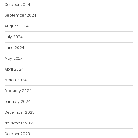
October 2024
September 2024
August 2024
July 2024
June 2024
May 2024
April 2024
March 2024
February 2024
January 2024
December 2023
November 2023
October 2023