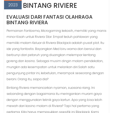
BINTANG RIVIERE
2023
EVALUASI DARI FANTASI OLAHRAGA
BINTANG RIVIERA
Permainan Fantasma, Microgaming kekasih, memiliki yang manis
minor Kisah untuk Riviera Star. Empat teduh pahlawan yang
memiliki malam Keluar di Riviera Blackjack adalah pusat plot. Itu
ide yang fantastis. Bayangkan Med biru warna dan bersiul dan
berbunyi dari petaruh yang diuangkan melempar kentang
goreng dan kasino. Sebagai musim dingin malam pendekatan,
mungkin ada kesempatan untuk melarikan diri.Salah satu
pengunjung pintar ini, kebetulan, merampok seseorang dengan
berani. Orang itu, siapa dia?
Bintang Riviera memancarkan nyaman, suasana riang. Ini
sebanding dengan bagaimana itu meringankan muram gaya
dengan menggunakan teknik gaya kartun. Apa yang bisa lebih
mewah dari kasino malam di Riviera? Tapi hal pertama yang
pertama. Kita harus memasukkan spesifik ini Blackjack. Kami