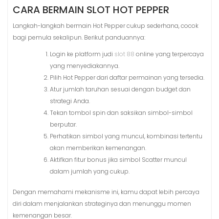
CARA BERMAIN SLOT HOT PEPPER
Langkah-langkah bermain Hot Pepper cukup sederhana, cocok
bagi pemula sekalipun. Berikut panduannya:
Login ke platform judi
slot 88
online yang terpercaya
yang menyediakannya.
Pilih Hot Pepper dari daftar permainan yang tersedia.
Atur jumlah taruhan sesuai dengan budget dan
strategi Anda.
Tekan tombol spin dan saksikan simbol-simbol
berputar.
Perhatikan simbol yang muncul, kombinasi tertentu
akan memberikan kemenangan.
Aktifkan fitur bonus jika simbol Scatter muncul
dalam jumlah yang cukup.
Dengan memahami mekanisme ini, kamu dapat lebih percaya
diri dalam menjalankan strateginya dan menunggu momen
kemenangan besar.