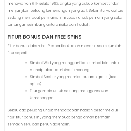
menawarkan RTP sekitar 96%, angka yang cukup kompetitif dan
menjanjikan peluang kemenangan yang adil. Selain itu, volatilitas
sedang membuat permainan ini cocok untuk pemain yang suka
tantangan seimbang antara risiko dan hadiah.
FITUR BONUS DAN FREE SPINS
Fitur bonus dalam Hot Pepper tidak kalah menarik. Ada sejumlah
fitur seperti:
Simbol Wild yang menggantikan simbol lain untuk
menciptakan kombinasi menang.
Simbol Scatter yang memicu putaran gratis (free
spins).
Fitur gamble untuk peluang menggandakan
kemenangan.
Selalu ada peluang untuk mendapatkan hadiah besar melalui
fitur-fitur bonus ini, yang membuat pengalaman bermain
semakin seru dan penuh adrenalin.