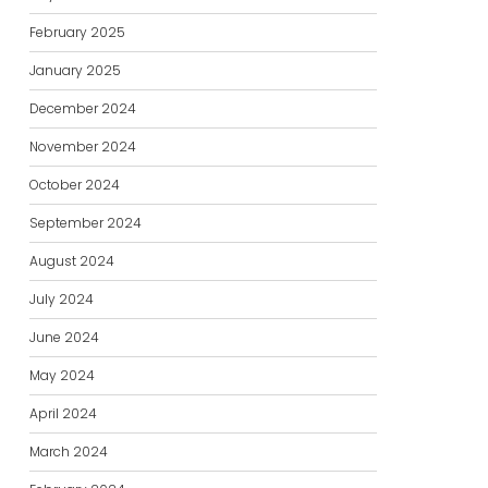
February 2025
January 2025
December 2024
November 2024
October 2024
September 2024
August 2024
July 2024
June 2024
May 2024
April 2024
March 2024