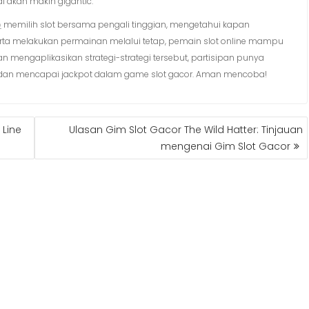
 akan makin gigantic.
o
memilih slot bersama pengali tinggian, mengetahui kapan
erta melakukan permainan melalui tetap, pemain slot online mampu
 mengaplikasikan strategi-strategi tersebut, partisipan punya
dan mencapai jackpot dalam game slot gacor. Aman mencoba!
Line
Ulasan Gim Slot Gacor The Wild Hatter: Tinjauan
mengenai Gim Slot Gacor