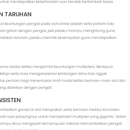
 untuk mendapatkan keberhasilan luas hendak bertambah besar.
N TARUHAN
 keuntungan pengali pada slot online adalah serta paham bila
kan giliran dengan pengali, jadi pelaku mampu menghitung guna
ggandakan taruhan, pelaku memiliki kesempatan guna mendapatkan
ama cerdas ketika mengambil keuntungan multipliers. Meskipun
 tetapi serta bisa mengakselerasi kehilangan dana bila nggak
 untuk pemain bagi menentukan limit modal ketika bermain-main slot dan
yang diberikan dengan pengali.
NSISTEN
faatkan ganda di slot merupakan serta bermain melalui konsisten.
ah luas peluangnya untuk memperoleh multiplier yang gigantic. Selain
uga mampu terus mengasah kemampuan internal memanfaatkan pengali