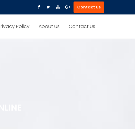
Contact Us
Privacy Policy
About Us
Contact Us
NLINE