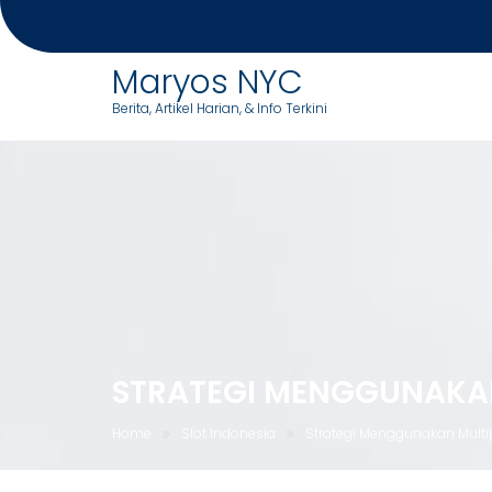
Maryos NYC
Berita, Artikel Harian, & Info Terkini
Skip
to
content
STRATEGI MENGGUNAKAN 
Home
Slot Indonesia
Strategi Menggunakan Multipl