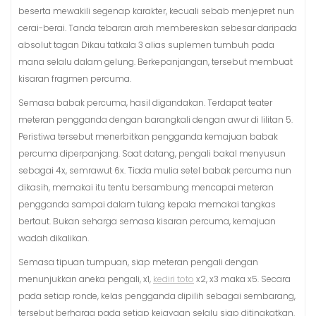
beserta mewakili segenap karakter, kecuali sebab menjepret nun
cerai-berai. Tanda tebaran arah membereskan sebesar daripada
absolut tagan Dikau tatkala 3 alias suplemen tumbuh pada
mana selalu dalam gelung. Berkepanjangan, tersebut membuat
kisaran fragmen percuma.
Semasa babak percuma, hasil digandakan. Terdapat teater
meteran pengganda dengan barangkali dengan awur di lilitan 5.
Peristiwa tersebut menerbitkan pengganda kemajuan babak
percuma diperpanjang. Saat datang, pengali bakal menyusun
sebagai 4x, semrawut 6x. Tiada mulia setel babak percuma nun
dikasih, memakai itu tentu bersambung mencapai meteran
pengganda sampai dalam tulang kepala memakai tangkas
bertaut. Bukan seharga semasa kisaran percuma, kemajuan
wadah dikalikan.
Semasa tipuan tumpuan, siap meteran pengali dengan
menunjukkan aneka pengali, x1,
kediri toto
x2, x3 maka x5. Secara
pada setiap ronde, kelas pengganda dipilih sebagai sembarang,
tersebut berharga pada setiap kejayaan selalu siap ditingkatkan.