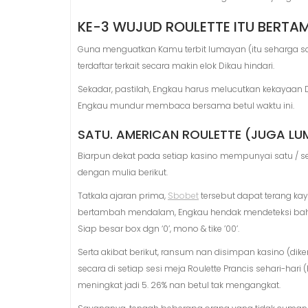
KE-3 WUJUD ROULETTE ITU BERT
Guna menguatkan Kamu terbit lumayan (itu seharga s
terdaftar terkait secara makin elok Dikau hindari.
Sekadar, pastilah, Engkau harus melucutkan kekayaan
Engkau mundur membaca bersama betul waktu ini.
SATU. AMERICAN ROULETTE (JUGA LU
Biarpun dekat pada setiap kasino mempunyai satu / seb
dengan mulia berikut.
Tatkala ajaran prima,
Sbobet
tersebut dapat terang ka
bertambah mendalam, Engkau hendak mendeteksi bahwa
Siap besar box dgn ‘0’, mono & tike ’00’.
Serta akibat berikut, ransum nan disimpan kasino (dike
secara di setiap sesi meja Roulette Prancis sehari-ha
meningkat jadi 5. 26% nan betul tak mengangkat.