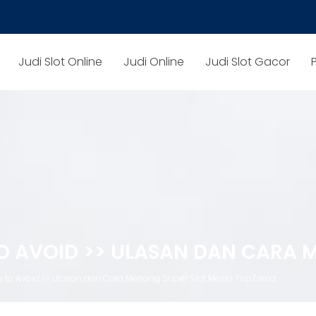
Judi Slot Online
Judi Online
Judi Slot Gacor
TO AVOID >> ULASAN DAN CARA 
s to Avoid >> Ulasan dan Cara Menang Super Slot Mesin TopTrend