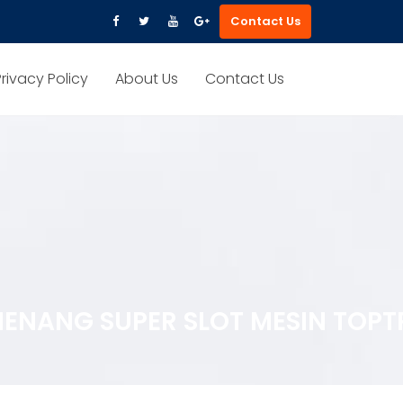
Contact Us
Privacy Policy
About Us
Contact Us
MENANG SUPER SLOT MESIN TOP