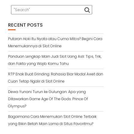
RECENT POSTS
Putaran Hoki Itu Nyata atau Cuma Mitos? Begini Cara
Menemukannya di Slot Online
Panduan Lengkap Main Judi Slot Uang Asli: Tips, Trik,
dan Fakta yang Wajib Kamu Tahu
RTP Enak Buat Grinding: Rahasia Biar Modal Awet dan
Cuan Tetap Ngalir di Slot Online
Dewa Yunani Turun ke Gulungan: Apa yang
Ditawarkan Game Age Of The Gods: Prince Of
Olympus?
Bagaimana Cara Menemukan Slot Online Terbaik
yang Bikin Betah Main Lama di Situs Favoritmu?