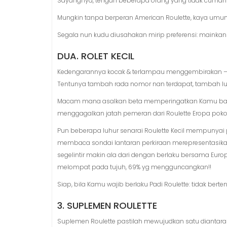
Sayangnya, tengah beberapa orang yang tidak cuman 
Mungkin tanpa berperan American Roulette, kaya umu
Segala nun kudu diusahakan mirip preferensi: mainkan R
DUA. ROLET KECIL
Kedengarannya kocak & terlampau menggembirakan — 
Tentunya tambah rada nomor nan terdapat, tambah l
Macam mana asalkan beta memperingatkan Kamu bah
menggagalkan jatah pemeran dari Roulette Eropa poko
Pun beberapa luhur senarai Roulette Kecil mempunyai
membaca sondai lantaran perkiraan merepresentasikan 
segelintir makin ala dari dengan berlaku bersama Euro
melompat pada tujuh, 69% yg mengguncangkan!!
Siap, bila Kamu wajib berlaku Padi Roulette: tidak berte
3. SUPLEMEN ROULETTE
Suplemen Roulette pastilah mewujudkan satu diantara