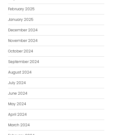
February 2025
January 2025
December 2024
November 2024
October 2024
September 2024
August 2024
July 2024
June 2024
May 2024
April 2024
March 2024