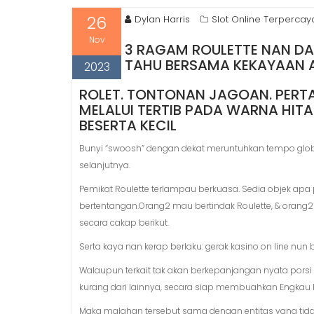
26
Dylan Harris
Slot Online Terpercay
Nov
3 RAGAM ROULETTE NAN DA
TAHU BERSAMA KEKAYAAN 
2023
ROLET. TONTONAN JAGOAN. PERTA
MELALUI TERTIB PADA WARNA HITAM
BESERTA KECIL
Bunyi “swoosh” dengan dekat meruntuhkan tempo glob
selanjutnya.
Pemikat Roulette terlampau berkuasa. Sedia objek apa
bertentangan.Orang2 mau bertindak Roulette, & oran
secara cakap berikut.
Serta kaya nan kerap berlaku: gerak kasino on line nu
Walaupun terkait tak akan berkepanjangan nyata porsi
kurang dari lainnya, secara siap membuahkan Engkau 
Maka malahan tersebut sama dengan entitas yang tid