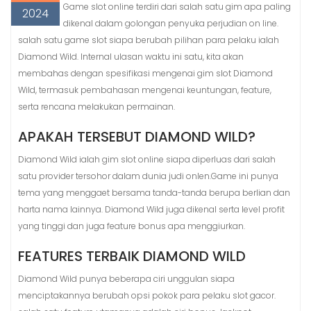
Game slot online terdiri dari salah satu gim apa paling
2024
dikenal dalam golongan penyuka perjudian on line.
salah satu game slot siapa berubah pilihan para pelaku ialah
Diamond Wild. Internal ulasan waktu ini satu, kita akan
membahas dengan spesifikasi mengenai gim slot Diamond
Wild, termasuk pembahasan mengenai keuntungan, feature,
serta rencana melakukan permainan.
APAKAH TERSEBUT DIAMOND WILD?
Diamond Wild ialah gim slot online siapa diperluas dari salah
satu provider tersohor dalam dunia judi onlen.Game ini punya
tema yang menggaet bersama tanda-tanda berupa berlian dan
harta nama lainnya. Diamond Wild juga dikenal serta level profit
yang tinggi dan juga feature bonus apa menggiurkan.
FEATURES TERBAIK DIAMOND WILD
Diamond Wild punya beberapa ciri unggulan siapa
menciptakannya berubah opsi pokok para pelaku slot gacor.