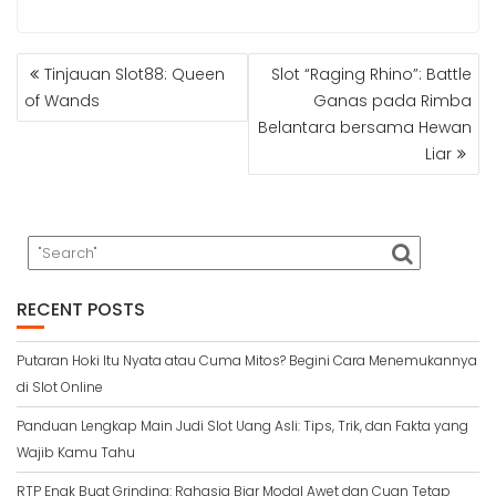
POST
Tinjauan Slot88: Queen
Slot “Raging Rhino”: Battle
NAVIGATION
of Wands
Ganas pada Rimba
Belantara bersama Hewan
Liar
RECENT POSTS
Putaran Hoki Itu Nyata atau Cuma Mitos? Begini Cara Menemukannya
di Slot Online
Panduan Lengkap Main Judi Slot Uang Asli: Tips, Trik, dan Fakta yang
Wajib Kamu Tahu
RTP Enak Buat Grinding: Rahasia Biar Modal Awet dan Cuan Tetap