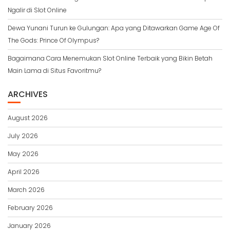
Ngalir di Slot Online
Dewa Yunani Turun ke Gulungan: Apa yang Ditawarkan Game Age Of
The Gods: Prince Of Olympus?
Bagaimana Cara Menemukan Slot Online Terbaik yang Bikin Betah
Main Lama di Situs Favoritmu?
ARCHIVES
August 2026
July 2026
May 2026
April 2026
March 2026
February 2026
January 2026