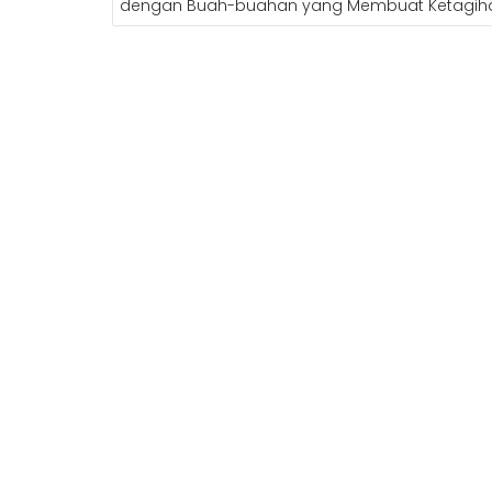
dengan Buah-buahan yang Membuat Ketagih