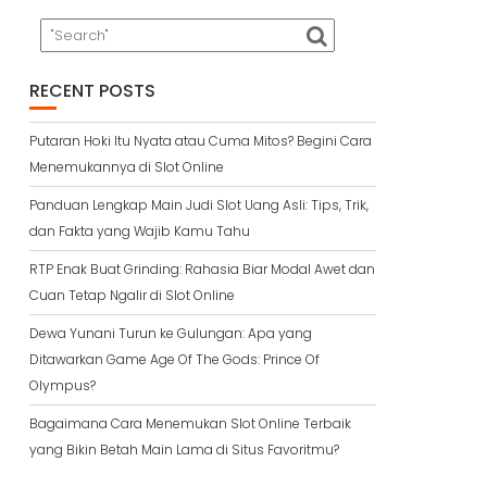
RECENT POSTS
Putaran Hoki Itu Nyata atau Cuma Mitos? Begini Cara
Menemukannya di Slot Online
Panduan Lengkap Main Judi Slot Uang Asli: Tips, Trik,
dan Fakta yang Wajib Kamu Tahu
RTP Enak Buat Grinding: Rahasia Biar Modal Awet dan
Cuan Tetap Ngalir di Slot Online
Dewa Yunani Turun ke Gulungan: Apa yang
Ditawarkan Game Age Of The Gods: Prince Of
Olympus?
Bagaimana Cara Menemukan Slot Online Terbaik
yang Bikin Betah Main Lama di Situs Favoritmu?