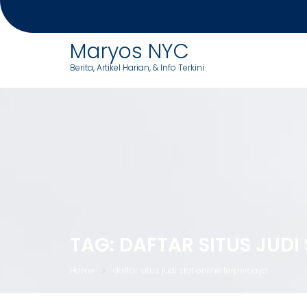
Maryos NYC
Berita, Artikel Harian, & Info Terkini
Skip
to
content
TAG:
DAFTAR SITUS JUDI
Home
daftar situs judi slot online terpercaya