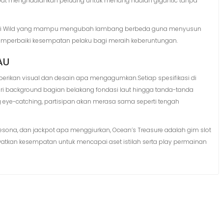
at menghadiahkan peluang untuk menang hadiah gigantic tanpa
erta ciri Wild yang mampu mengubah lambang berbeda guna menyusun
memperbaiki kesempatan pelaku bagi meraih keberuntungan.
AU
berikan visual dan desain apa mengagumkan.Setiap spesifikasi di
ari background bagian belakang fondasi laut hingga tanda-tanda
g eye-catching, partisipan akan merasa sama seperti tengah
ona, dan jackpot apa menggiurkan, Ocean’s Treasure adalah gim slot
watkan kesempatan untuk mencapai aset istilah serta play permainan