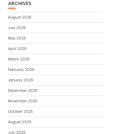
ARCHIVES
August 2026
July 2026
May 2026
April 2026
March 2026
February 2026
January 2026
December 2025
November 2025
October 2025
August 2025
July 2025