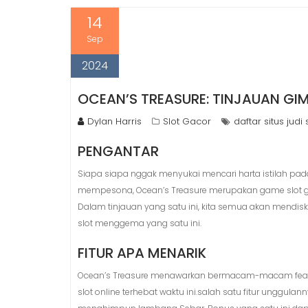
14
Sep
2024
OCEAN’S TREASURE: TINJAUAN GIM
Dylan Harris
Slot Gacor
daftar situs judi
PENGANTAR
Siapa siapa nggak menyukai mencari harta istilah pad
mempesona, Ocean’s Treasure merupakan game slot ga
Dalam tinjauan yang satu ini, kita semua akan mendi
slot menggema yang satu ini.
FITUR APA MENARIK
Ocean’s Treasure menawarkan bermacam-macam feat
slot online terhebat waktu ini.salah satu fitur unggu