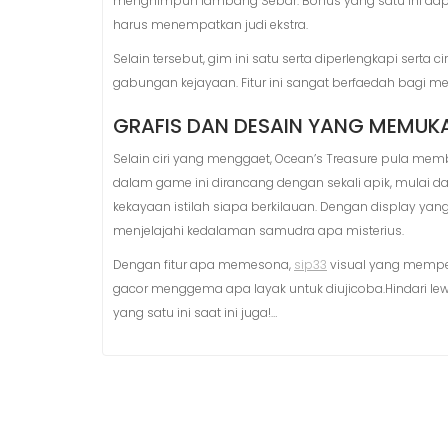
menghimpun lambang Sebar. Bonus yang satu ini dap
harus menempatkan judi ekstra.
Selain tersebut, gim ini satu serta diperlengkapi s
gabungan kejayaan. Fitur ini sangat berfaedah bagi 
GRAFIS DAN DESAIN YANG MEMUK
Selain ciri yang menggaet, Ocean’s Treasure pula mem
dalam game ini dirancang dengan sekali apik, mulai d
kekayaan istilah siapa berkilauan. Dengan display yan
menjelajahi kedalaman samudra apa misterius.
Dengan fitur apa memesona,
sip33
visual yang mempes
gacor menggema apa layak untuk diujicoba.Hindari le
yang satu ini saat ini juga!…