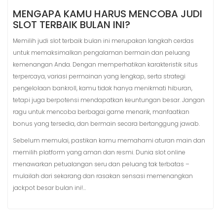
MENGAPA KAMU HARUS MENCOBA JUDI
SLOT TERBAIK BULAN INI?
Memilih judi slot terbaik bulan ini merupakan langkah cerdas
untuk memaksimalkan pengalaman bermain dan peluang
kemenangan Anda. Dengan memperhatikan karakteristik situs
terpercaya, variasi permainan yang lengkap, serta strategi
pengelolaan bankroll, kamu tidak hanya menikmati hiburan,
tetapi juga berpotensi mendapatkan keuntungan besar. Jangan
ragu untuk mencoba berbagai game menarik, manfaatkan
bonus yang tersedia, dan bermain secara bertanggung jawab.
Sebelum memulai, pastikan kamu memahami aturan main dan
memilih platform yang aman dan resmi. Dunia slot online
menawarkan petualangan seru dan peluang tak terbatas –
mulailah dari sekarang dan rasakan sensasi memenangkan
jackpot besar bulan ini!…