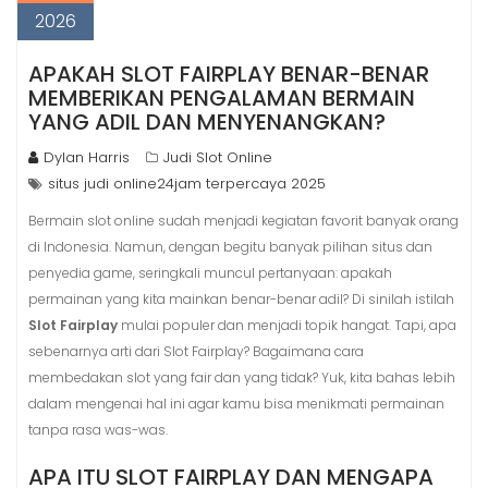
2026
APAKAH SLOT FAIRPLAY BENAR-BENAR
MEMBERIKAN PENGALAMAN BERMAIN
YANG ADIL DAN MENYENANGKAN?
Dylan Harris
Judi Slot Online
situs judi online24jam terpercaya 2025
Bermain slot online sudah menjadi kegiatan favorit banyak orang
di Indonesia. Namun, dengan begitu banyak pilihan situs dan
penyedia game, seringkali muncul pertanyaan: apakah
permainan yang kita mainkan benar-benar adil? Di sinilah istilah
Slot Fairplay
mulai populer dan menjadi topik hangat. Tapi, apa
sebenarnya arti dari Slot Fairplay? Bagaimana cara
membedakan slot yang fair dan yang tidak? Yuk, kita bahas lebih
dalam mengenai hal ini agar kamu bisa menikmati permainan
tanpa rasa was-was.
APA ITU SLOT FAIRPLAY DAN MENGAPA