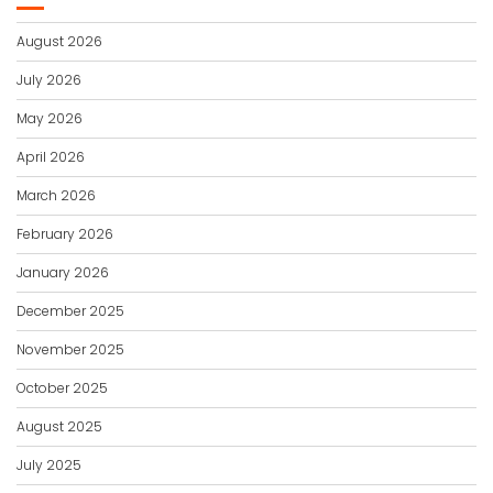
August 2026
July 2026
May 2026
April 2026
March 2026
February 2026
January 2026
December 2025
November 2025
October 2025
August 2025
July 2025