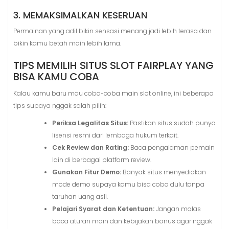
3. MEMAKSIMALKAN KESERUAN
Permainan yang adil bikin sensasi menang jadi lebih terasa dan
bikin kamu betah main lebih lama.
TIPS MEMILIH SITUS SLOT FAIRPLAY YANG
BISA KAMU COBA
Kalau kamu baru mau coba-coba main slot online, ini beberapa
tips supaya nggak salah pilih:
Periksa Legalitas Situs:
Pastikan situs sudah punya
lisensi resmi dari lembaga hukum terkait.
Cek Review dan Rating:
Baca pengalaman pemain
lain di berbagai platform review.
Gunakan Fitur Demo:
Banyak situs menyediakan
mode demo supaya kamu bisa coba dulu tanpa
taruhan uang asli.
Pelajari Syarat dan Ketentuan:
Jangan malas
baca aturan main dan kebijakan bonus agar nggak