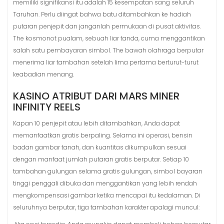
memiliki signifikansi itu adalah 15 kesempatan sang seluruh
Taruhan. Perlu diingat bahwa batu ditambahkan ke hadiah
putaran penjepit dan janganlah permukaan di pusat aktivitas.
The kosmonot pualam, sebuah liar tanda, cuma menggantikan
salah satu pembayaran simbol. The bawah olahraga berputar
menerima liar tambahan setelah lima pertama berturut-turut
keabadian menang.
KASINO ATRIBUT DARI MARS MINER
INFINITY REELS
Kapan 10 penjepit atau lebih ditambahkan, Anda dapat
memanfaatkan gratis berpaling. Selama ini operasi, bensin
badan gambar tanah, dan kuantitas dikumpulkan sesuai
dengan manfaat jumlah putaran gratis berputar. Setiap 10
tambahan gulungan selama gratis gulungan, simbol bayaran
tinggi penggali dibuka dan menggantikan yang lebih rendah
mengkompensasi gambar ketika mencapai itu kedalaman. Di
seluruhnya berputar, tiga tambahan karakter apalagi muncul: