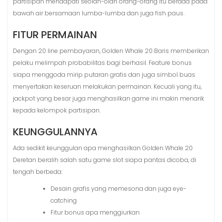
partisipan mendapati seolah-olah orang-orang itu berada pada
bawah air bersamaan lumba-lumba dan juga fish paus.
FITUR PERMAINAN
Dengan 20 line pembayaran, Golden Whale 20 Baris memberikan
pelaku melimpah probabilitas bagi berhasil. Feature bonus
siapa menggoda mirip putaran gratis dan juga simbol buas
menyertakan keseruan melakukan permainan. Kecuali yang itu,
jackpot yang besar juga menghasilkan game ini makin menarik
kepada kelompok partisipan.
KEUNGGULANNYA
Ada sedikit keunggulan apa menghasilkan Golden Whale 20
Deretan beralih salah satu game slot siapa pantas dicoba, di
tengah berbeda:
Desain grafis yang memesona dan juga eye-
catching
Fitur bonus apa menggiurkan