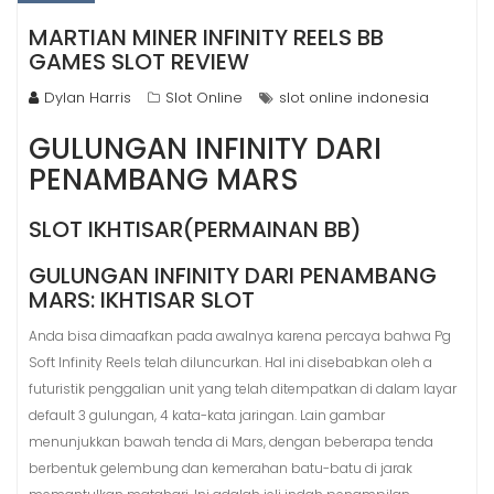
MARTIAN MINER INFINITY REELS BB
GAMES SLOT REVIEW
Dylan Harris
Slot Online
slot online indonesia
GULUNGAN INFINITY DARI
PENAMBANG MARS
SLOT IKHTISAR(PERMAINAN BB)
GULUNGAN INFINITY DARI PENAMBANG
MARS: IKHTISAR SLOT
Anda bisa dimaafkan pada awalnya karena percaya bahwa Pg
Soft Infinity Reels telah diluncurkan. Hal ini disebabkan oleh a
futuristik penggalian unit yang telah ditempatkan di dalam layar
default 3 gulungan, 4 kata-kata jaringan. Lain gambar
menunjukkan bawah tenda di Mars, dengan beberapa tenda
berbentuk gelembung dan kemerahan batu-batu di jarak