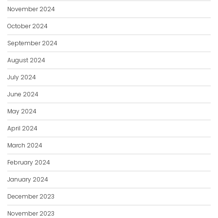
November 2024
October 2024
September 2024
August 2024
July 2024
June 2024
May 2024
April 2024
March 2024
February 2024
January 2024
December 2023
November 2023