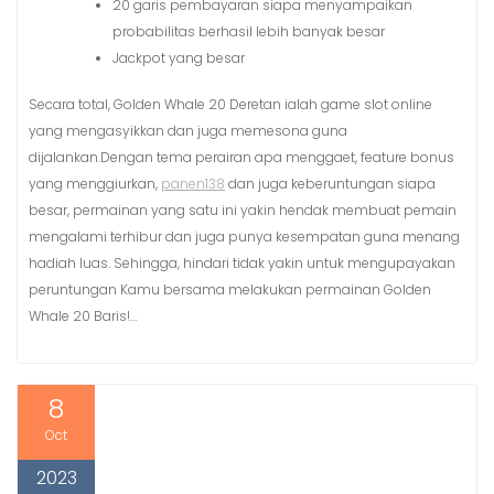
20 garis pembayaran siapa menyampaikan
probabilitas berhasil lebih banyak besar
Jackpot yang besar
Secara total, Golden Whale 20 Deretan ialah game slot online
yang mengasyikkan dan juga memesona guna
dijalankan.Dengan tema perairan apa menggaet, feature bonus
yang menggiurkan,
panen138
dan juga keberuntungan siapa
besar, permainan yang satu ini yakin hendak membuat pemain
mengalami terhibur dan juga punya kesempatan guna menang
hadiah luas. Sehingga, hindari tidak yakin untuk mengupayakan
peruntungan Kamu bersama melakukan permainan Golden
Whale 20 Baris!…
8
Oct
2023