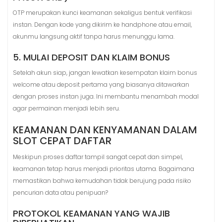
OTP merupakan kunci keamanan sekaligus bentuk verifikasi
instan. Dengan kode yang dikirim ke handphone atau email,
akunmu langsung aktif tanpa harus menunggu lama.
5. MULAI DEPOSIT DAN KLAIM BONUS
Setelah akun siap, jangan lewatkan kesempatan klaim bonus
welcome atau deposit pertama yang biasanya ditawarkan
dengan proses instan juga. Ini membantu menambah modal
agar permainan menjadi lebih seru.
KEAMANAN DAN KENYAMANAN DALAM
SLOT CEPAT DAFTAR
Meskipun proses daftar tampil sangat cepat dan simpel,
keamanan tetap harus menjadi prioritas utama. Bagaimana
memastikan bahwa kemudahan tidak berujung pada risiko
pencurian data atau penipuan?
PROTOKOL KEAMANAN YANG WAJIB