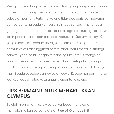
Meskipun gemilang, seperti halnya dewa yang punya kelemahan,
game ini juga punya sisi yang mungkin kurang cocok untuk
sebagian pemain. Pertama, karena tidak ada garis pembayaran
dan bergantung pada kumpulan simbol, sensasi “menunggu
gulungan berhenti” seperti di slot klasik agak berkurang. Fokusnya
lebih pada ledakan dan cascade. Kedua, RTP (Return to Player)
yang ditawarkan adalah 96.5%, yang termasuk sangat baik,
namun volatilitas tingginya berarti kamu perlu memiliki strategi
bankroll yang solid. Jangan terpancing untuk terus mengejar
bonus karena bisa memakan waktu lama. Ketiga, bagi yang suka
fitur bonus yang beragam dengan mini-games, di sini fokusnya
murni pada cascade dan kekuatan dewa. Kesederhanaan ini bisa
jadi keunggulan atau kekurangan, tergantung selera.
TIPS BERMAIN UNTUK MENAKLUKKAN
OLYMPUS
Setelah memahami seluk-beluknya, bagaimana cara
memaksimalkan peluang di slot
Rise of Olympus
ini?