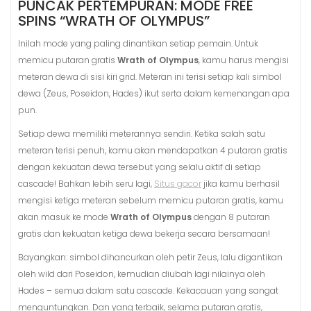
PUNCAK PERTEMPURAN: MODE FREE
SPINS “WRATH OF OLYMPUS”
Inilah mode yang paling dinantikan setiap pemain. Untuk
memicu putaran gratis
Wrath of Olympus
, kamu harus mengisi
meteran dewa di sisi kiri grid. Meteran ini terisi setiap kali simbol
dewa (Zeus, Poseidon, Hades) ikut serta dalam kemenangan apa
pun.
Setiap dewa memiliki meterannya sendiri. Ketika salah satu
meteran terisi penuh, kamu akan mendapatkan 4 putaran gratis
dengan kekuatan dewa tersebut yang selalu aktif di setiap
cascade! Bahkan lebih seru lagi,
Situs gacor
jika kamu berhasil
mengisi ketiga meteran sebelum memicu putaran gratis, kamu
akan masuk ke mode
Wrath of Olympus
dengan 8 putaran
gratis dan kekuatan ketiga dewa bekerja secara bersamaan!
Bayangkan: simbol dihancurkan oleh petir Zeus, lalu digantikan
oleh wild dari Poseidon, kemudian diubah lagi nilainya oleh
Hades – semua dalam satu cascade. Kekacauan yang sangat
menguntungkan. Dan yang terbaik, selama putaran gratis,