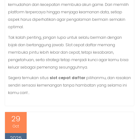
kemudahan dan kecepatan membuka akun game. Dari memilih
platform terpercaya hingga menjaga keamanan data, setiap
aspek harus diperhatikan agar pengalaman bermain semakin
optimal.
Tak kalah penting, jangan lupa untuk selalu bermain dengan
bijak dan bertanggung jawab. Slot cepat daftar memang
membuka pintu lebih lebar dan cepat, tetapi kesabaran,
pengetahuan, serta strategi tetap menjadi kunci agar kamu bisa
keluar sebagai pemenang sesungguhnya.
Segera temukan situs
slot cepat daftar
pilihanmu, dan rasakan
sendiri sensasi kemenangan tanpa hambatan yang selama ini
kamu cari!…
29
Oct
2025