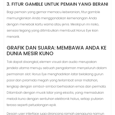
3. FITUR GAMBLE UNTUK PEMAIN YANG BERANI
Bagi pemain yang gemar memacu keberanian, fitur gamble
memungkinkan Anda menggandakan kemenangan Anda
dengan menebak kartu warna atau jenis. Meskipun ini risiko,
sensasi tegang yang ditimbulkan membuat Horus Eye kian
menarik.
GRAFIK DAN SUARA: MEMBAWA ANDA KE
DUNIA MESIR KUNO
Tak dapat disangkal, elemen visual dan audio merupakan
jendela utama menuju sebuah pengalaman menyeluruh dalam
permainan slot. Horus Eye menghadirkan latar belakang gurun
pasir dan piramida megah yang terlambat sinar matahari,
lengkap dengan simbol-simbol berhiaskan emas dan permata.
Ditambah dengan musik latar yang eksotis, yang memadukan
melodi kuno dengan sentuhan elektronik halus, setiap putaran
terasa seperti petualangan epik.
Desain user interface juga dirancang ramah pengguna namun