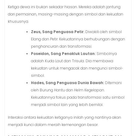
Ketiga dewa ini bukan sekadar hiasan. Mereka adalah jantung
dari permainan, masing-masing dengan simbol dan kekuatan
khususnya.
Zeus, Sang Penguasa Petir:
Diwakili oleh simbol
Elang dan Petir. Kekuatannya berhubungan dengan
penghancuran dan transformasi.
Poseidon, Sang Penakluk Lautan:
Simbolnya
adalah Kuda Laut dan Trisula. Dia membawa
kekuatan untuk mengacak dan mengunci simbol-
simbol.
Hades, Sang Penguasa Dunia Bawah:
Ditemani
oleh Burung Hantu dan Helm Kegelapan.
Kekuatannya fokus pada transformasi satu simbol
menjadi simbol lain yang lebih bernilai.
Interaksi antara kekuatan ketiganya inilah yang nantinya akan
menjadi kunci dalam meraih kemenangan besar.