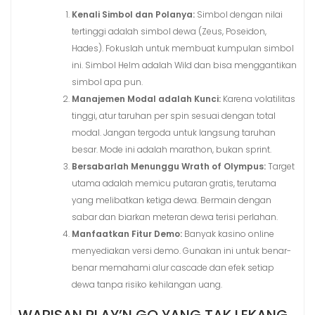
Kenali Simbol dan Polanya:
Simbol dengan nilai
tertinggi adalah simbol dewa (Zeus, Poseidon,
Hades). Fokuslah untuk membuat kumpulan simbol
ini. Simbol Helm adalah Wild dan bisa menggantikan
simbol apa pun.
Manajemen Modal adalah Kunci:
Karena volatilitas
tinggi, atur taruhan per spin sesuai dengan total
modal. Jangan tergoda untuk langsung taruhan
besar. Mode ini adalah marathon, bukan sprint.
Bersabarlah Menunggu Wrath of Olympus:
Target
utama adalah memicu putaran gratis, terutama
yang melibatkan ketiga dewa. Bermain dengan
sabar dan biarkan meteran dewa terisi perlahan.
Manfaatkan Fitur Demo:
Banyak kasino online
menyediakan versi demo. Gunakan ini untuk benar-
benar memahami alur cascade dan efek setiap
dewa tanpa risiko kehilangan uang.