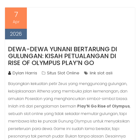
7
Apr
2026
DEWA-DEWA YUNANI BERTARUNG DI
GULUNGAN: KISAH PETUALANGAN DI
RISE OF OLYMPUS PLAY’N GO
Dylan Harris
Situs Slot Online
link slot asli
Bayangkan kekuatan petir Zeus yang mengguncang gulungan,
kebijaksanaan Athena yang membuka jalan kemenangan, dan
amukan Poseidon yang menghancurkan simbol-simbol biasa.
Inilah inti dari pengalaman bermain
Play’N Go Rise of Olympus
,
sebuah slot online yang tidak sekadar memutar gulungan, tapi
membawa kita ke puncak Gunung Olympus untuk menyaksikan
perseteruan para dewa. Game ini sudah lama beredar, tapi
pesonanya tak pernah pudar. Bukan tanpa alasan. Desainnya