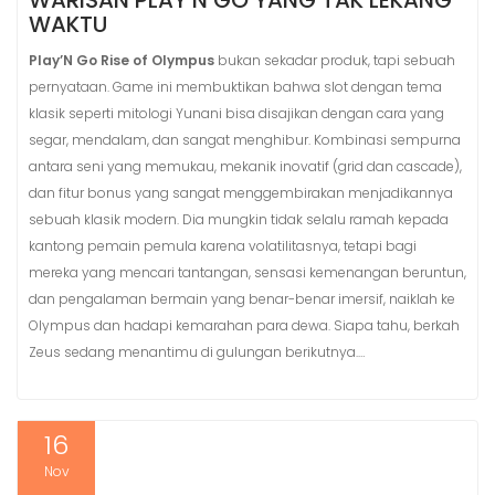
WARISAN PLAY’N GO YANG TAK LEKANG
WAKTU
Play’N Go Rise of Olympus
bukan sekadar produk, tapi sebuah
pernyataan. Game ini membuktikan bahwa slot dengan tema
klasik seperti mitologi Yunani bisa disajikan dengan cara yang
segar, mendalam, dan sangat menghibur. Kombinasi sempurna
antara seni yang memukau, mekanik inovatif (grid dan cascade),
dan fitur bonus yang sangat menggembirakan menjadikannya
sebuah klasik modern. Dia mungkin tidak selalu ramah kepada
kantong pemain pemula karena volatilitasnya, tetapi bagi
mereka yang mencari tantangan, sensasi kemenangan beruntun,
dan pengalaman bermain yang benar-benar imersif, naiklah ke
Olympus dan hadapi kemarahan para dewa. Siapa tahu, berkah
Zeus sedang menantimu di gulungan berikutnya.…
16
Nov