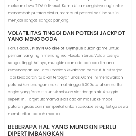
meteran dewa TIDAK di-reset. Kamu bisa mengisinya lagi untuk
menambah putaran ekstra, membuat potensi sesi bonus ini
menjadi sangat-sangat panjang.
VOLATILITAS TINGGI DAN POTENSI JACKPOT
YANG MENGGODA
Harus diakui,
Play’N Go Rise of Olympus
bukan game untuk
pemain yang ingin menang kecil-kecilan terus. Volatilitasnya
sangat tinggi. Artinya, mungkin akan ada periode di mana
kemenangan kecil atau bahkan kekalahan berturut-turut terjadi.
Tapi kesabaran itu akan terbayar lunas. Game ini menawarkan
potensi kemenangan maksimal hingga 5.000x taruhanmu. Itu
angka yang fantastis untuk sebuah slot dengan struktur grid
seperti ini. Target utamanya jelas adalah masuk ke mode
putaran gratis dan mempertahankan cascade selagi ketiga dewa
memberikan berkah mereka.
BEBERAPA HAL YANG MUNGKIN PERLU
DIPERTIMBANGKAN