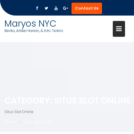
Contact Us
Maryos NYC
Berita, Artikel Harian, & Info Terkini
Skip
to
content
CATEGORY:
SITUS SLOT ONLINE
Situs Slot Online
Home
Situs Slot Online