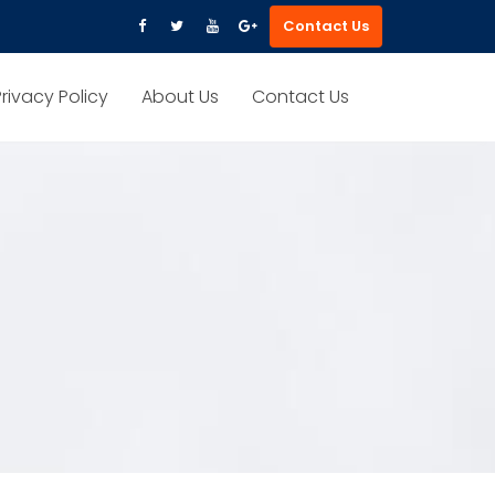
Contact Us
Privacy Policy
About Us
Contact Us