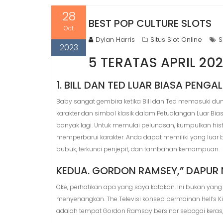
28
BEST POP CULTURE SLOTS
Oct
Dylan Harris
Situs Slot Online
S
2023
5 TERATAS APRIL 2
1. BILL DAN TED LUAR BIASA PENG
Baby sangat gembira ketika Bill dan Ted memasuki d
karakter dan simbol klasik dalam Petualangan Luar Biasa
banyak lagi. Untuk memulai pelunasan, kumpulkan hist
memperbarui karakter. Anda dapat memiliki yang lua
bubuk, terkunci penjepit, dan tambahan kemampuan.
KEDUA. GORDON RAMSEY,” DAPUR 
Oke, perhatikan apa yang saya katakan. Ini bukan yang p
menyenangkan. The Televisi konsep permainan Hell’s 
adalah tempat Gordon Ramsay bersinar sebagai keras,