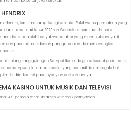
ih kembali ke pertunjukan struktur.
I HENDRIX
Jimi Hendrix, terus menampilkan gitar lantai. Palet warna permainan yang
 dan nikmati dari tahun 1970-an Woodstock perasaan. Hendrix
imana dibuktikan oleh banyaknya karakter yang menunjukkannya di
r ikon dan pada nikmati daerah panggul saat Anda memenangkan
panache.
nulis ulang sang gulungan Sampai tidak ada gelap kecapi pada panel,
rhasil kemampuan. Ini ampuh pesiar yang berhasil dalam segala hal
mi Hedrix ‘ kontrol pada nyanyian dari zamannya.
EMA KASINO UNTUK MUSIK DAN TELEVISI
? A.S. pemain memiliki akses ke terbaik pernyataan.…