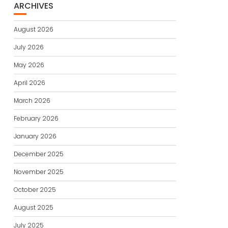
ARCHIVES
August 2026
July 2026
May 2026
April 2026
March 2026
February 2026
January 2026
December 2025
November 2025
October 2025
August 2025
July 2025