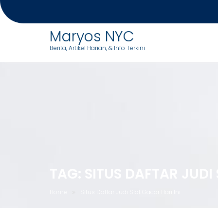
Maryos NYC
Berita, Artikel Harian, & Info Terkini
Skip
to
content
TAG:
SITUS DAFTAR JUDI
Home
Situs Daftar Judi Slot Gacor Hari Ini