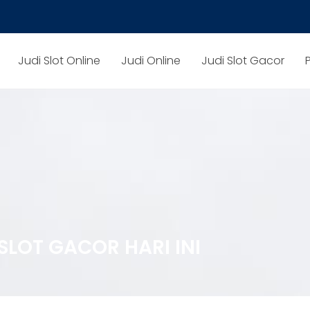
Judi Slot Online
Judi Online
Judi Slot Gacor
 SLOT GACOR HARI INI