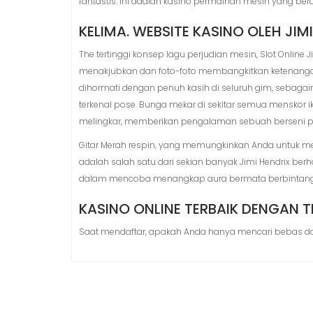
fantastis. Ini adalah kasino permainan mesin yang beral
KELIMA. WEBSITE KASINO OLEH JIM
The tertinggi konsep lagu perjudian mesin, Slot Online 
menakjubkan dan foto-foto membangkitkan ketenangan
dihormati dengan penuh kasih di seluruh gim, sebaga
terkenal pose. Bunga mekar di sekitar semua mensko
melingkar, memberikan pengalaman sebuah berseni 
Gitar Merah respin, yang memungkinkan Anda untuk me
adalah salah satu dari sekian banyak Jimi Hendrix be
dalam mencoba menangkap aura bermata berbintang Ji
KASINO ONLINE TERBAIK DENGAN T
Saat mendaftar, apakah Anda hanya mencari bebas dana