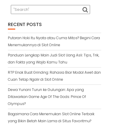
RECENT POSTS
Putaran Hoki Itu Nyata atau Cuma Mitos? Begini Cara
Menemukannya di Slot Online
Panduan Lengkap Main Judi Slot Uang Asli: Tips, Trik,
dan Fakta yang Wajib Kamu Tahu
RTP Enak Buat Grinding: Rahasia Biar Modal Awet dan
Cuan Tetap Ngalir di Slot Online
Dewa Yunani Turun ke Gulungan: Apa yang
Ditawarkan Game Age Of The Gods: Prince Of
Olympus?
Bagaimana Cara Menemukan Slot Online Terbaik
yang Bikin Betah Main Lama di Situs Favoritmu?